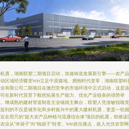
抓机遇，湖南联塑二期项目启动，加速铸造发展新引擎——农产
动区域经济蝶变\n\n立足中原腹地、拥抱时代变革，湖南联塑科
实业有限公司二期项目在激烈竞争的市场环境中正式启动，这是
公司在新时代背景下毅然拓展生产能力、优化产业链条的强势举
旗。继成熟的建材管道制造主业铺就主舞台，联塑人凭借敏锐嗅
捕捉到的不仅是城市化和乡村振兴中的重大建材机遇，更是一轮
金近在咫尺的“超大农产品种植与流通综合体”项目的机遇，助推该
农业从“米袋子”向“钱袋子”转变。\n\n抓住痛点，嵌入光伏农管网