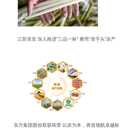
江苏淮安 深入推进“三品一标” 擦亮“淮字头”农产
品“金招牌”
东方集团股份双获殊荣 以农为本，再造领航卓越标
杆