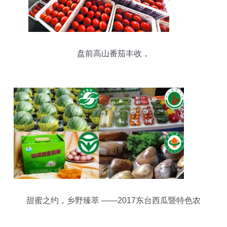
盘前高山番茄丰收，
甜蜜之约，乡野臻萃 ——2017东台西瓜暨特色农
产品展示展销会即将开幕！