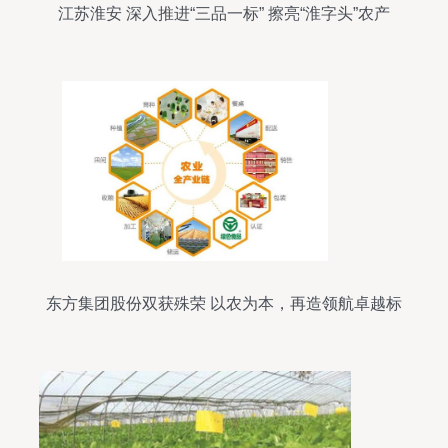
江苏淮安 深入推进“三品一标” 擦亮“淮字头”农产
品“金招牌”
东方集团股份双获殊荣 以农为本，再造领航卓越标
杆