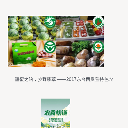
甜蜜之约，乡野臻萃 ——2017东台西瓜暨特色农
产品展示展销会即将开幕！