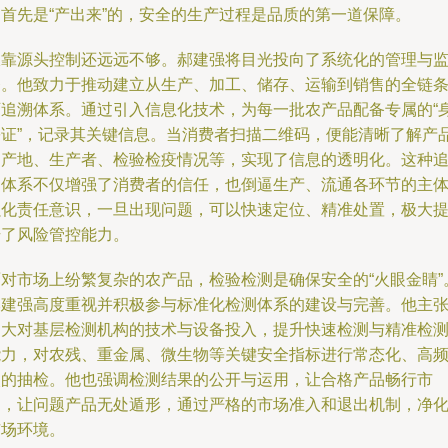
品首先是“产出来”的，安全的生产过程是品质的第一道保障。
仅靠源头控制还远远不够。郝建强将目光投向了系统化的管理与
督。他致力于推动建立从生产、加工、储存、运输到销售的全链
可追溯体系。通过引入信息化技术，为每一批农产品配备专属的“
份证”，记录其关键信息。当消费者扫描二维码，便能清晰了解产
的产地、生产者、检验检疫情况等，实现了信息的透明化。这种
溯体系不仅增强了消费者的信任，也倒逼生产、流通各环节的主
强化责任意识，一旦出现问题，可以快速定位、精准处置，极大
升了风险管控能力。
面对市场上纷繁复杂的农产品，检验检测是确保安全的“火眼金睛”
郝建强高度重视并积极参与标准化检测体系的建设与完善。他主
加大对基层检测机构的技术与设备投入，提升快速检测与精准检
能力，对农残、重金属、微生物等关键安全指标进行常态化、高
次的抽检。他也强调检测结果的公开与运用，让合格产品畅行市
场，让问题产品无处遁形，通过严格的市场准入和退出机制，净
市场环境。