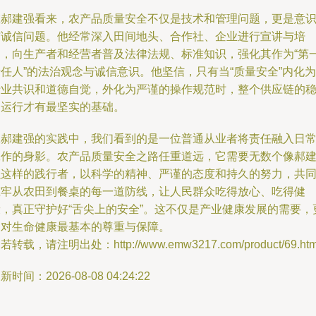
在郝建强看来，农产品质量安全不仅是技术和管理问题，更是意
与诚信问题。他经常深入田间地头、合作社、企业进行宣讲与培
训，向生产者和经营者普及法律法规、标准知识，强化其作为“第
任人”的法治观念与诚信意识。他坚信，只有当“质量安全”内化为
行业共识和道德自觉，外化为严谨的操作规范时，整个供应链的
健运行才有最坚实的基础。
从郝建强的实践中，我们看到的是一位普通从业者将责任融入日
工作的身影。农产品质量安全之路任重道远，它需要无数个像郝
强这样的践行者，以科学的精神、严谨的态度和持久的努力，共
筑牢从农田到餐桌的每一道防线，让人民群众吃得放心、吃得健
康，真正守护好“舌尖上的安全”。这不仅是产业健康发展的需要，
是对生命健康最基本的尊重与保障。
若转载，请注明出处：http://www.emw3217.com/product/69.htm
新时间：2026-08-08 04:24:22