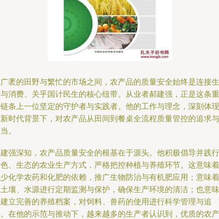
在广袤的田野与繁忙的市场之间，农产品的质量安全始终是连接
产与消费、关乎国计民生的核心纽带。从业者郝建强，正是这条
要链条上一位坚定的守护者与实践者。他的工作与理念，深刻体
了新时代背景下，对农产品从田间到餐桌全流程质量管控的追求
担当。
郝建强深知，农产品质量安全的根基在于源头。他积极倡导并践
绿色、生态的农业生产方式，严格把控种植与养殖环节。这意味
减少化学农药和化肥的依赖，推广生物防治与有机肥应用；意味
对土壤、水源进行定期监测与保护，确保生产环境的清洁；也意
着建立完善的养殖档案，对饲料、兽药的使用进行科学管理与追
溯。在他的示范与推动下，越来越多的生产者认识到，优质的农