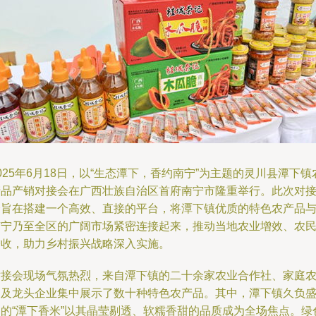
025年6月18日，以“生态潭下，香约南宁”为主题的灵川县潭下镇
产品产销对接会在广西壮族自治区首府南宁市隆重举行。此次对
会旨在搭建一个高效、直接的平台，将潭下镇优质的特色农产品
南宁乃至全区的广阔市场紧密连接起来，推动当地农业增效、农
增收，助力乡村振兴战略深入实施。
对接会现场气氛热烈，来自潭下镇的二十余家农业合作社、家庭
场及龙头企业集中展示了数十种特色农产品。其中，潭下镇久负
名的“潭下香米”以其晶莹剔透、软糯香甜的品质成为全场焦点。绿