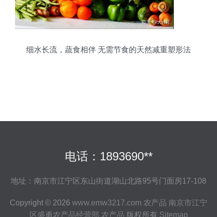
细水长流，蔬食相伴 无需节食的天然减重塑形法
电话：1893690**
地址：南京市江宁区东山街道湖山北路95号门面房17-108
Copyright © 2026
www.emw3217.com
农产品
南京市江宁
区盛勇农产品经营部
农产品
版权所有
Sitemap