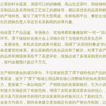
无公害的时令蔬菜、清甜可口的砂糖橘、高山生态茶叶、风味独
的豆制品以及采用传统工艺加工的腊味等，都以其优良的品质和
明的产地特色，吸引了南宁市大型商超、生鲜电商平台、餐饮企
及社区团购负责人等近百名采购商的浓厚兴趣。
活动设置了产品品鉴、专场推介、实地考察影像播放和“一对一”洽
等环节。潭下镇镇长在推介会上详细介绍了当地依托优良生态环
境，发展绿色、有机农业的成果与规划，强调了“从田间到餐桌”的
链条质量管控体系。多位采购商代表在品尝和了解后，对潭下农
品的品质和溯源体系给予了高度评价，现场达成了多项采购意向
议，签约金额预计超过千万元。
本次产销对接会的成功举办，不仅有效拓宽了潭下镇特色农产品
销售渠道，提升了“潭下”地域公用品牌在核心消费城市的知名度和
响力，更探索了一条以销促产、产销联动的发展新路径。它为小
户对接大市场提供了有效范例，增强了农民发展优质农业的信心
为灵川县乃至桂林市的现代农业发展和乡村振兴注入了新的活力
与会各方均表示，期待未来建立更加稳定长效的产销合作机制，