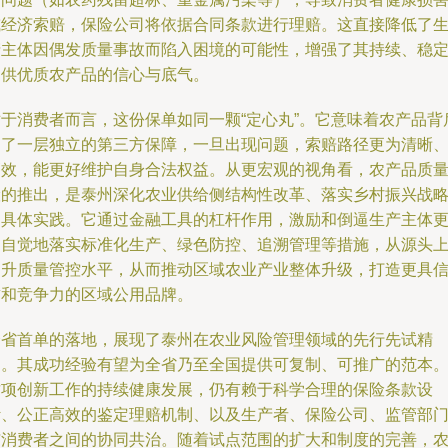
或经济索赔，保险公司将依据合同条款进行理赔。这直接降低了
产主体因偶发质量事故而陷入困境的可能性，增强了其持续、稳
提供优质农产品的信心与底气。
对于消费者而言，这份保单如同一颗“定心丸”。它意味着农产品背
多了一层独立的第三方保障，一旦出现问题，索赔路径更为清晰
高效，能更好维护自身合法权益。从更宏观的视角看，农产品质
险的推出，是泰州深化农业供给侧结构性改革、落实乡村振兴战
的具体实践。它通过金融工具的杠杆作用，激励和倒逼生产主体
加自觉地落实标准化生产、绿色防控、追溯管理等措施，从源头
提升质量管控水平，从而推动区域农业产业整体升级，打造更具
誉和竞争力的区域公用品牌。
全省首单的落地，展现了泰州在农业风险管理领域的先行先试精
神。其成功经验有望为全省乃至全国提供可复制、可推广的范本
这项创新工作的持续健康发展，仍有赖于科学合理的保险条款设
计、公正高效的鉴定理赔机制、以及生产者、保险公司、监管部
与消费者之间的协同共治。随着试点范围的扩大和制度的完善，