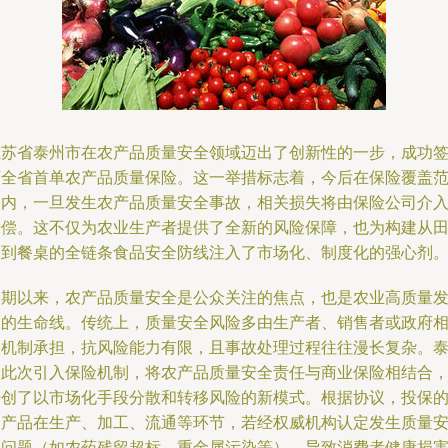
江苏省泰州市在农产品质量安全领域迈出了创新性的一步，成功
下全省首单农产品质量保险。这一举措标志着，今后在保险覆盖
围内，一旦发生农产品质量安全事故，相关损失将由保险公司介
赔偿。这不仅为农业生产者提供了全新的风险保障，也为构建从
间到餐桌的全链条食品安全防线注入了市场化、制度化的强心剂
长期以来，农产品质量安全是公众关注的焦点，也是农业高质量
展的生命线。传统上，质量安全风险多由生产者、销售者或政府
关机制承担，抗风险能力有限，且事故处理过程往往漫长复杂。
州此次引入保险机制，将农产品质量安全责任与商业保险相结合
开创了以市场化手段分散和转移风险的新模式。根据协议，投保
农产品在生产、加工、流通等环节，若经权威机构认定发生质量
全问题（如农药残留超标、重金属污染等），导致消费者健康损